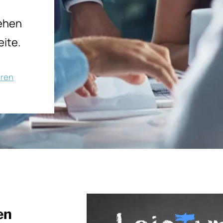
tehen
eite.
hren
en