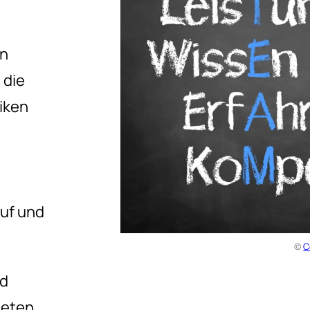
en
 die
iken
uf und
©
C
nd
eten,