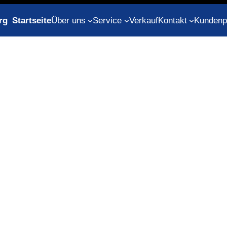
rg
Startseite
Über uns
Service
Verkauf
Kontakt
Kundenp