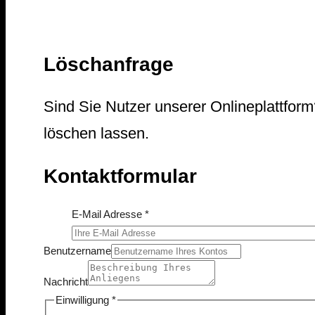
Löschanfrage
Sind Sie Nutzer unserer Onlineplattfor
löschen lassen.
Kontaktformular
Einwilligung
E-Mail Adresse
*
Nachricht
Benutzername
Benutzername
Nachricht
Einwilligung
*