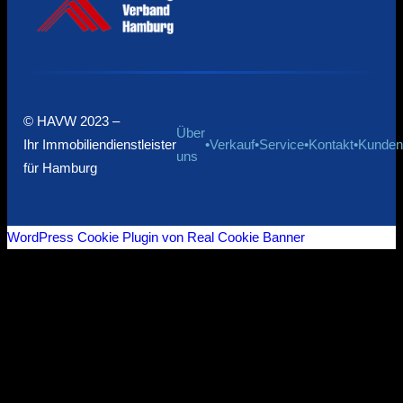
© HAVW 2023 –
Über
Ihr Immobiliendienstleister
•
Verkauf
•
Service
•
Kontakt
•
Kunden
uns
für Hamburg
WordPress Cookie Plugin von Real Cookie Banner