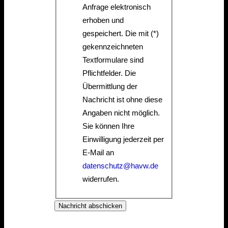
Anfrage elektronisch
E
erhoben und
i
gespeichert. Die mit (*)
n
gekennzeichneten
w
Textformulare sind
i
Pflichtfelder. Die
l
Übermittlung der
l
Nachricht ist ohne diese
i
Angaben nicht möglich.
g
Sie können Ihre
u
Einwilligung jederzeit per
n
E-Mail an
g
datenschutz@havw.de
widerrufen.
Nachricht abschicken