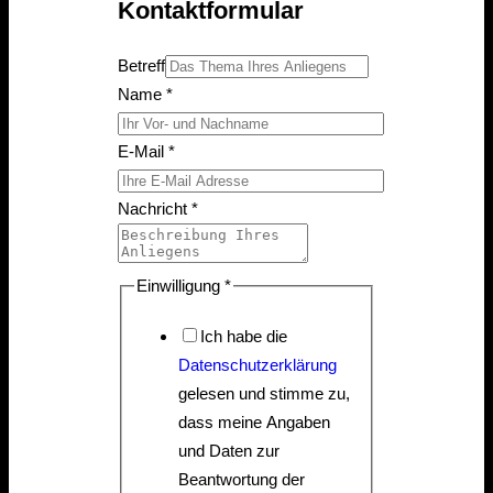
Kontaktformular
Betreff
Name
*
E-Mail
*
Nachricht
*
B
Einwilligung
*
e
Ich habe die
t
Datenschutzerklärung
r
gelesen und stimme zu,
e
dass meine Angaben
f
und Daten zur
f
Beantwortung der
*